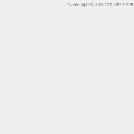
*A bérleti díj USD, AUD, CAD, GBP és EUR devi