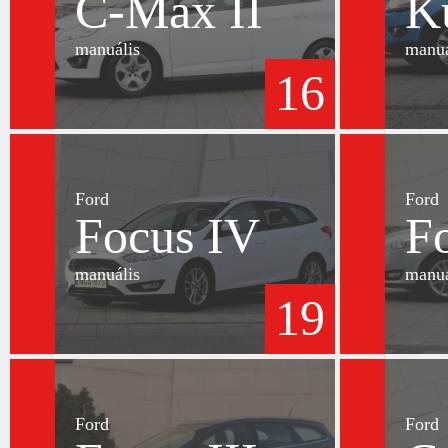
C-Max II
K
manuális
manuá
16
Ford
Ford
Focus IV
F
manuális
manuá
19
Ford
Ford