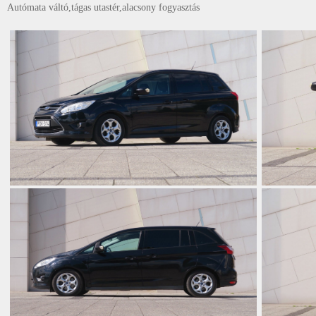
Autómata váltó,tágas utastér,alacsony fogyasztás