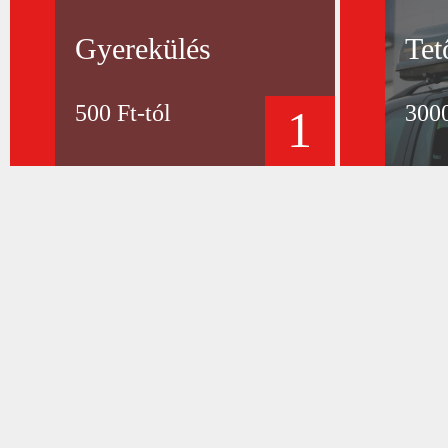
Gyerekülés
Tet
500 Ft-tól
3000
1