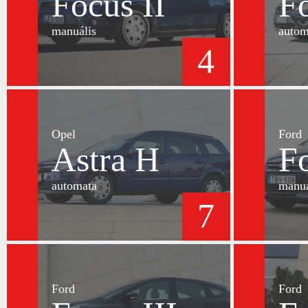
Focus II
Fo
manuális
autom
4
Opel
Ford
Astra H
Fo
automata
manuá
7
Ford
Ford