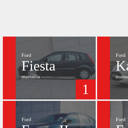
Ford
Ford
Fiesta
K
manuális
manuá
1
Ford
Ford