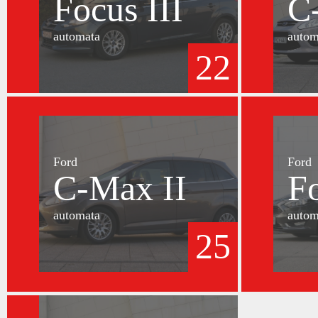
Focus III
C
automata
autom
22
Ford
Ford
C-Max II
F
automata
autom
25