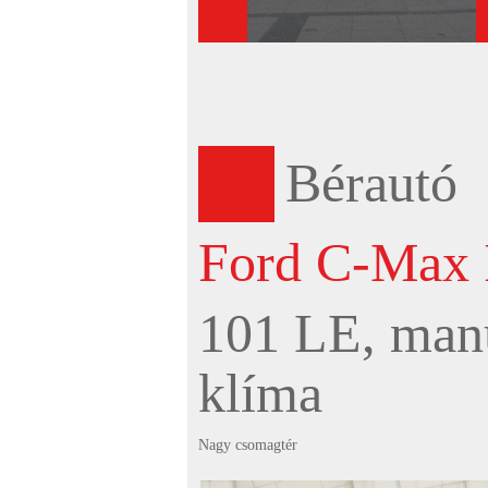
Bérautó
Ford C-Max I
101 LE, manu
klíma
Nagy csomagtér