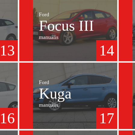
Ford
Focus III
manuális
13
14
Ford
Kuga
manuális
16
17