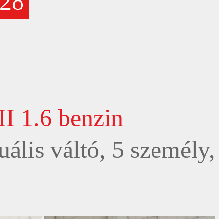
28
I 1.6 benzin
ális váltó, 5 személy,