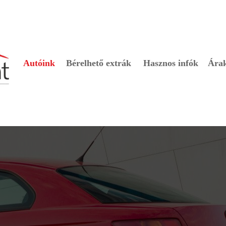
Autóink
Bérelhető extrák
Hasznos infók
Ára