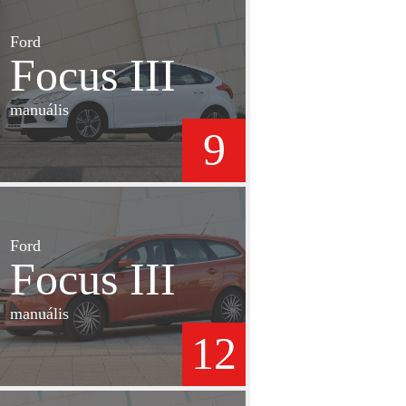
Ford
Focus III
manuális
9
Ford
Focus III
manuális
12