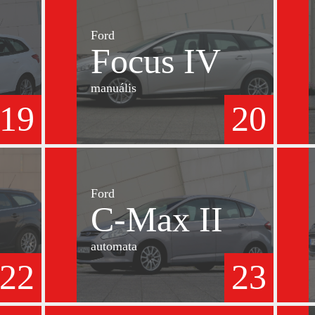
Ford
Focus IV
manuális
19
20
Ford
C-Max II
automata
22
23