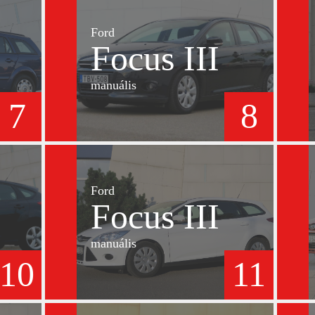
Ford
Focus III
manuális
7
8
Ford
Focus III
manuális
10
11