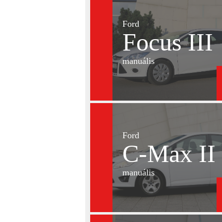
Ford
Focus III
manuális
Ford
C-Max II
manuális