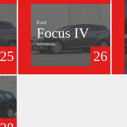
Ford
Focus IV
automata
25
26