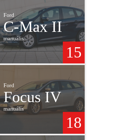
Ford
C-Max II
manuális
15
Ford
Focus IV
manuális
18