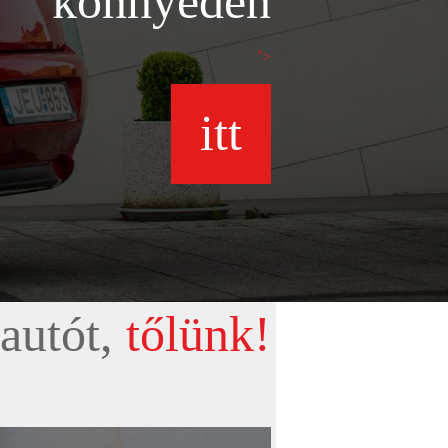
könnyedén
">
itt
autót,
tőlünk!