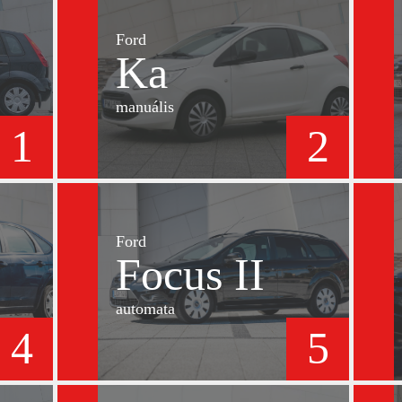
Ford
Ka
manuális
1
2
Ford
Focus II
automata
4
5