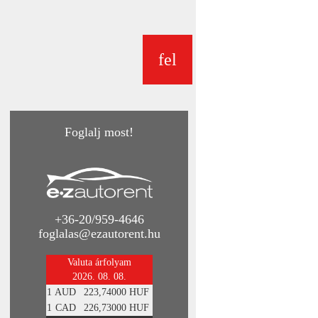
fel
Foglalj most!
+36-20/959-4646
foglalas@ezautorent.hu
Valuta árfolyam
2026. 08. 08.
1
AUD
223,74000 HUF
1
CAD
226,73000 HUF