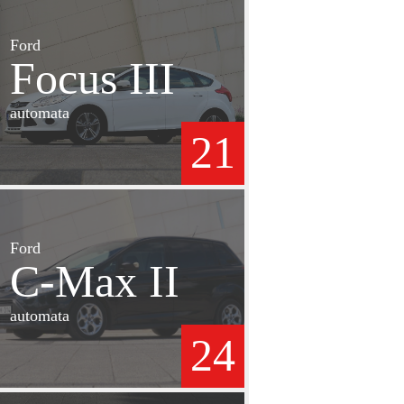
Ford
Focus III
automata
21
Ford
C-Max II
automata
24