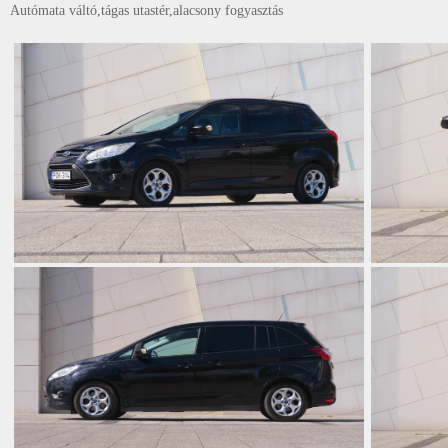
Autómata váltó,tágas utastér,alacsony fogyasztás