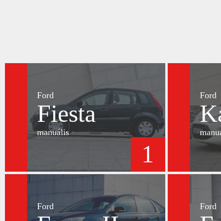
Ford
Ford
Fiesta
K
manuális
manuá
1
Ford
Ford