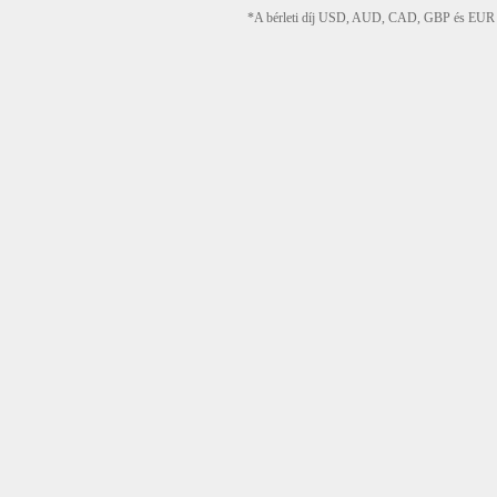
*A bérleti díj USD, AUD, CAD, GBP és EUR devi