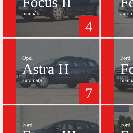
Focus II
Fo
manuális
autom
4
Opel
Ford
Astra H
Fo
automata
manuá
7
Ford
Ford