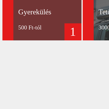
Gyerekülés
Tet
500 Ft-tól
3000
1