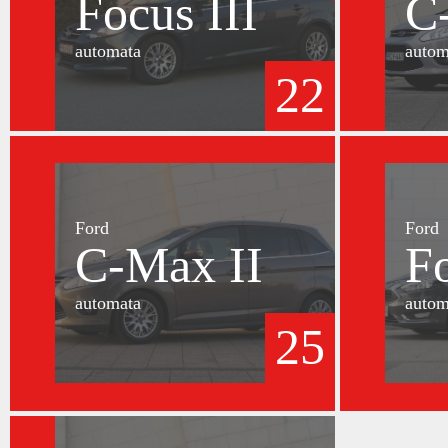
Focus III
C
automata
autom
22
Ford
Ford
C-Max II
F
automata
autom
25