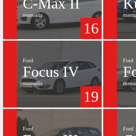
C-Max II
K
manuális
manuá
16
Ford
Ford
Focus IV
F
manuális
manuá
19
Ford
Ford