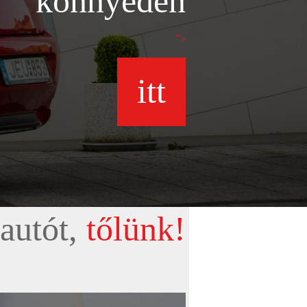
könnyedén
">
itt
autót,
tőlünk!