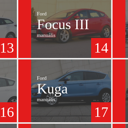
Ford
Focus III
manuális
13
14
Ford
Kuga
manuális
16
17