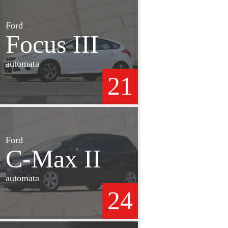
Ford
Focus III
automata
21
Ford
C-Max II
automata
24