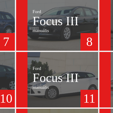
Ford
Focus III
manuális
7
8
Ford
Focus III
manuális
10
11