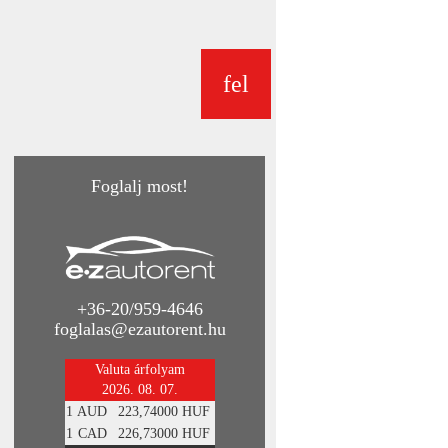
fel
Foglalj most!
+36-20/959-4646
foglalas@ezautorent.hu
Valuta árfolyam
2026. 08. 07.
1
AUD
223,74000 HUF
1
CAD
226,73000 HUF