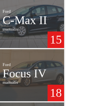
Ford
C-Max II
manuális
15
Ford
Focus IV
manuális
18