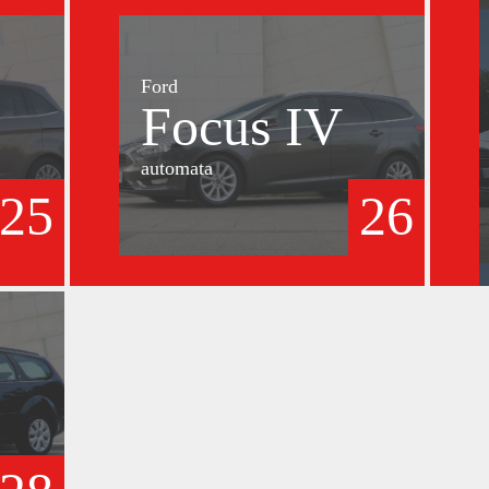
Ford
Focus IV
automata
25
26