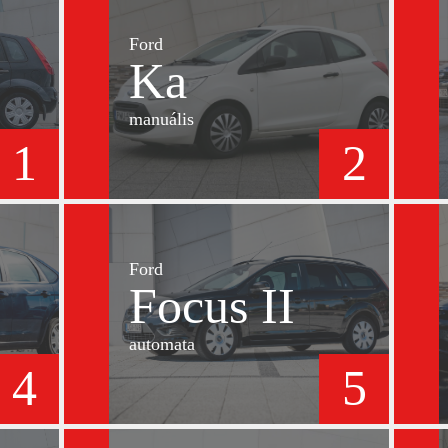
Ford
Ka
manuális
1
2
Ford
Focus II
automata
4
5