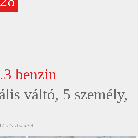
28
.3 benzin
lis váltó, 5 személy,
 átadás-visszavétel