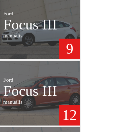
Ford
Focus III
manuális
9
Ford
Focus III
manuális
12