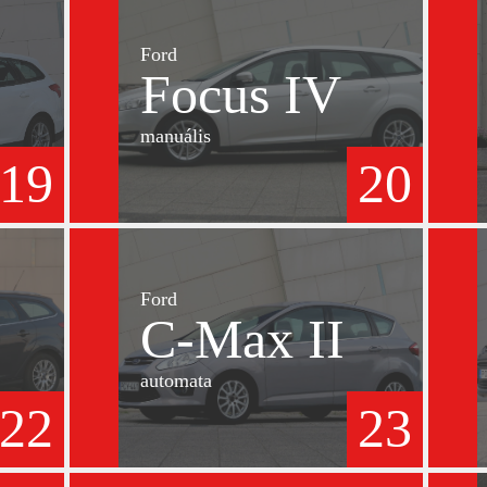
Ford
Focus IV
manuális
19
20
Ford
C-Max II
automata
22
23