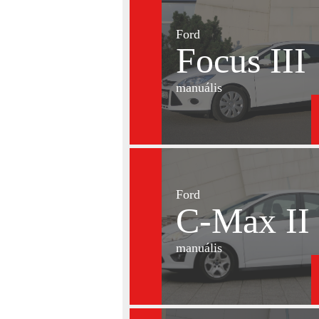
Ford
Focus III
manuális
Ford
C-Max II
manuális