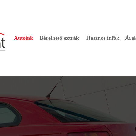
Autóink
Bérelhető extrák
Hasznos infók
Ára