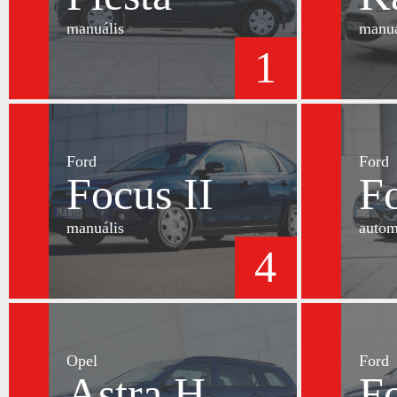
manuális
manuá
1
Ford
Ford
Focus II
Fo
manuális
autom
4
Opel
Ford
Astra H
Fo