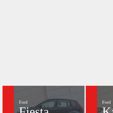
Ford
Ford
Fiesta
K