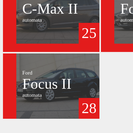
C-Max II
F
automata
autom
25
Ford
Focus II
automata
28