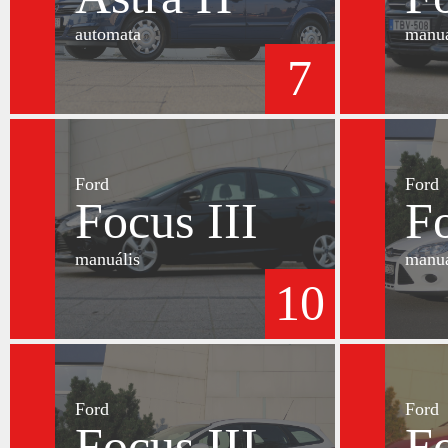
automata
manuá
7
Ford
Ford
Focus III
Fo
manuális
manuá
10
Ford
Ford
Focus III
Fo