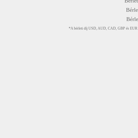
Bérlet
Bérle
Bérle
*A bérleti díj USD, AUD, CAD, GBP és EUR devi