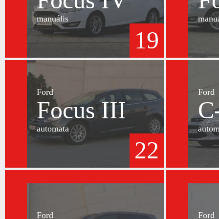
Focus IV
F
manuális
manuá
19
Ford
Ford
Focus III
C
automata
autom
22
Ford
Ford