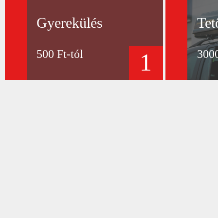
Gyerekülés
Tet
500 Ft-tól
3000
1