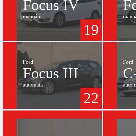
Focus IV
F
manuális
manuá
19
Ford
Ford
Focus III
C
automata
autom
22