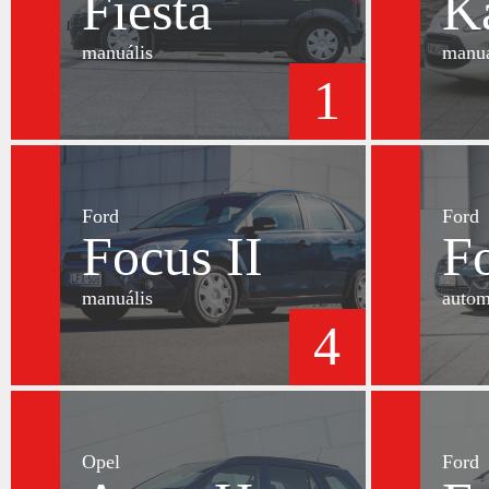
Fiesta
K
manuális
manuá
1
Ford
Ford
Focus II
Fo
manuális
autom
4
Opel
Ford