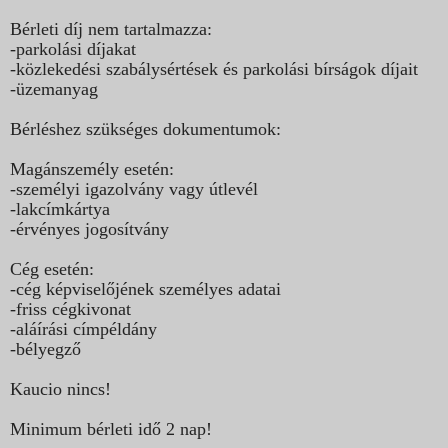
Bérleti díj nem tartalmazza:
-parkolási díjakat
-közlekedési szabálysértések és parkolási bírságok díjait
-üzemanyag
Bérléshez szükséges dokumentumok:
Magánszemély esetén:
-személyi igazolvány vagy útlevél
-lakcímkártya
-érvényes jogosítvány
Cég esetén:
-cég képviselőjének személyes adatai
-friss cégkivonat
-aláírási címpéldány
-bélyegző
Kaucio nincs!
Minimum bérleti idő 2 nap!