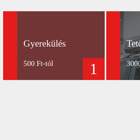
Gyerekülés
Tet
500 Ft-tól
3000
1