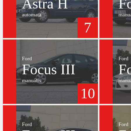
Astra H
Fo
automata
manuá
7
Ford
Ford
Focus III
Fo
manuális
manuá
10
Ford
Ford