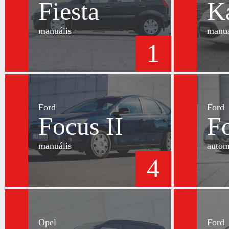
Fiesta
K
manuális
manuá
1
Ford
Ford
Focus II
Fo
manuális
autom
4
Opel
Ford