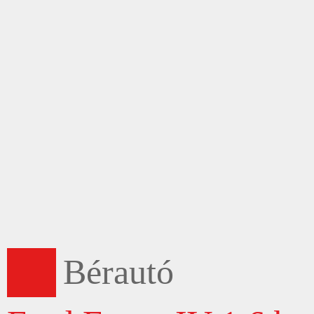
Bérautó