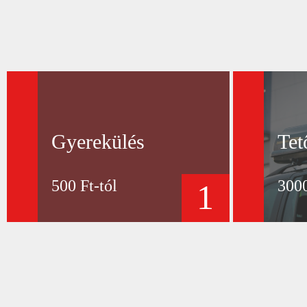
Gyerekülés
Tet
500 Ft-tól
3000
1