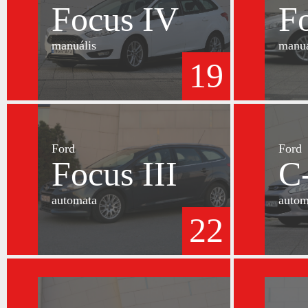
Focus IV
F
manuális
manuá
19
Ford
Ford
Focus III
C
automata
autom
22