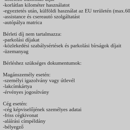
-korlátlan kilométer használatot
-egyeztetés után, külföldi használat az EU területén (max.6
-assistance és csereautó szolgáltatást
-autópálya matrica
Bérleti díj nem tartalmazza:
-parkolási díjakat
-közlekedési szabálysértések és parkolási bírságok díjait
-üzemanyag
Bérléshez szükséges dokumentumok:
Magánszemély esetén:
-személyi igazolvány vagy útlevél
-lakcímkártya
-érvényes jogosítvány
Cég esetén:
-cég képviselőjének személyes adatai
-friss cégkivonat
-aláírási címpéldány
-bélyegző