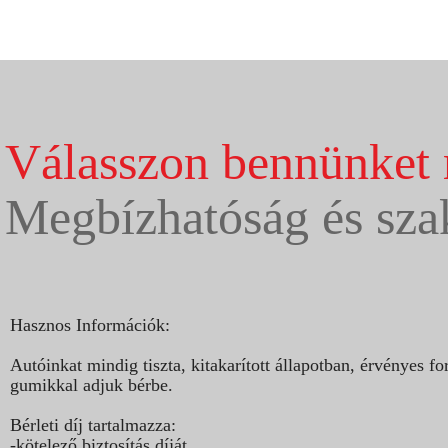
Válasszon bennünket 
Megbízhatóság és sza
Hasznos Információk:
Autóinkat mindig tiszta, kitakarított állapotban, érvényes
gumikkal adjuk bérbe.
Bérleti díj tartalmazza:
-kötelező biztosítás díját