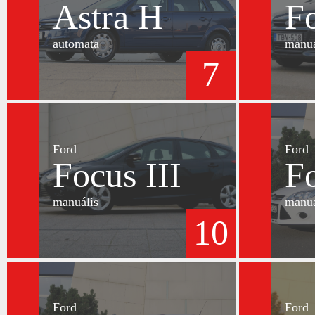
Astra H
Fo
automata
manuá
7
Ford
Ford
Focus III
Fo
manuális
manuá
10
Ford
Ford