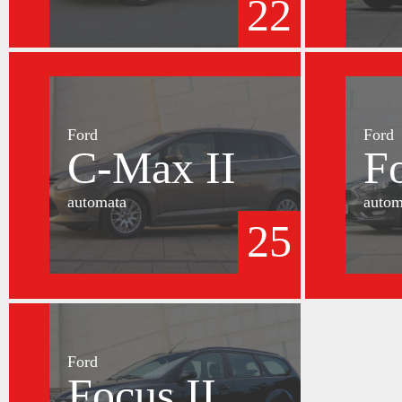
22
Ford
Ford
C-Max II
F
automata
autom
25
Ford
Focus II