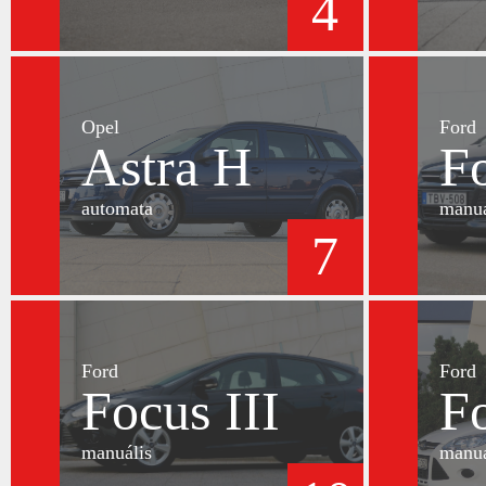
4
Opel
Ford
Astra H
Fo
automata
manuá
7
Ford
Ford
Focus III
Fo
manuális
manuá