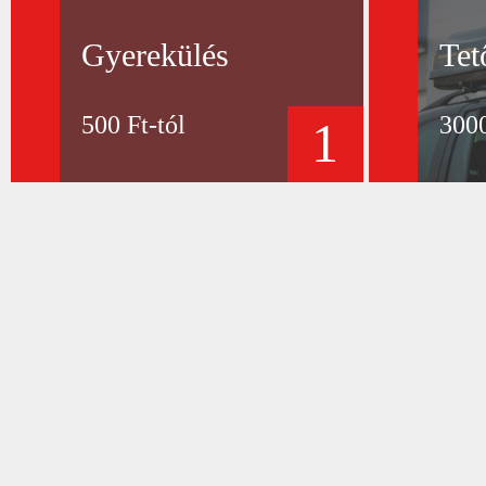
Gyerekülés
Tet
500 Ft-tól
3000
1