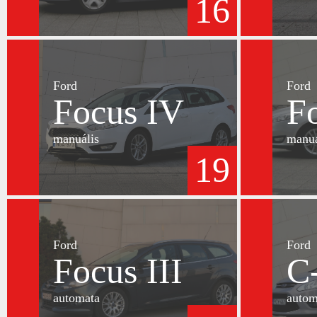
16
Ford
Ford
Focus IV
F
manuális
manuá
19
Ford
Ford
Focus III
C
automata
autom