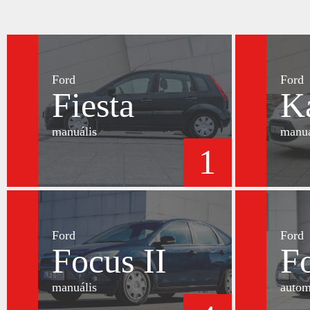
Ford
Ford
Fiesta
K
manuális
manuá
1
Ford
Ford
Focus II
Fo
manuális
autom