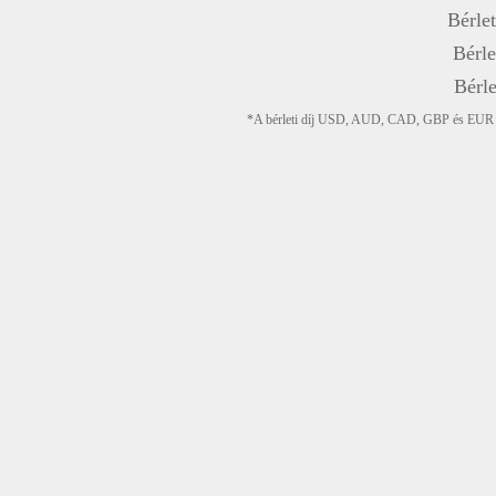
Bérlet
Bérle
Bérle
*A bérleti díj USD, AUD, CAD, GBP és EUR devi