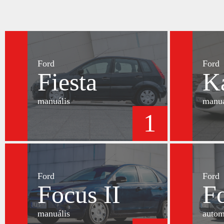
Ford
Ford
Fiesta
K
manuális
manuá
1
Ford
Ford
Focus II
Fo
manuális
autom