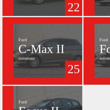
22
Ford
Ford
C-Max II
F
automata
autom
25
Ford