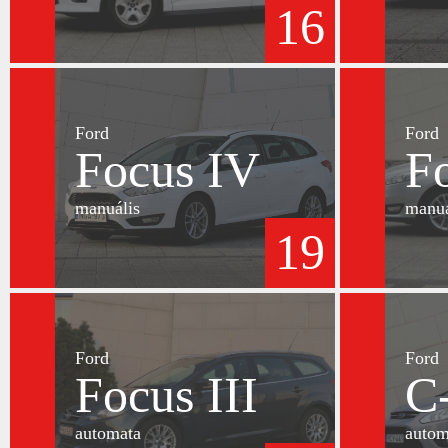
16
Ford
Ford
Focus IV
F
manuális
manuá
19
Ford
Ford
Focus III
C
automata
autom