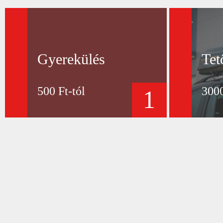
Gyerekülés
Tet
500 Ft-tól
3000
1