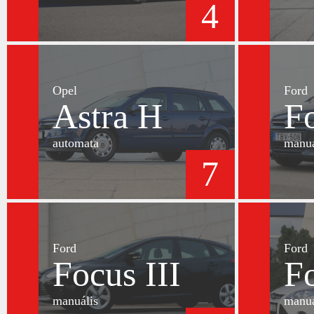
4
Opel
Ford
Astra H
Fo
automata
manuá
7
Ford
Ford
Focus III
Fo
manuális
manuá