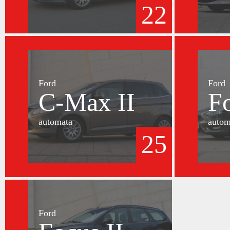
22
Ford
Ford
C-Max II
F
automata
autom
25
Ford