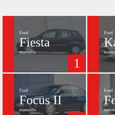
Ford
Ford
Fiesta
K
manuális
manuá
1
Ford
Ford
Focus II
Fo
manuális
autom