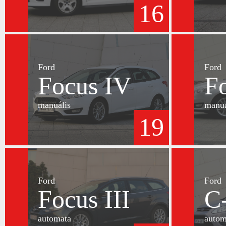
16
Ford
Ford
Focus IV
F
manuális
manuá
19
Ford
Ford
Focus III
C
automata
autom