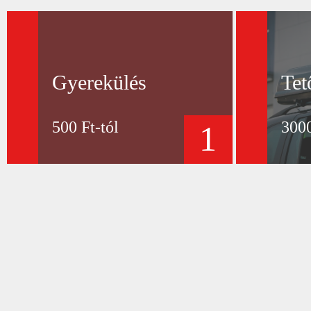
Gyerekülés
Tet
500 Ft-tól
3000
1