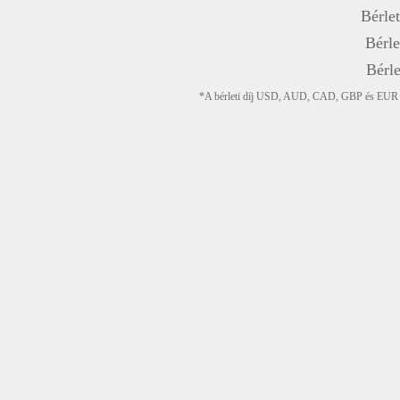
Bérlet
Bérle
Bérle
*A bérleti díj USD, AUD, CAD, GBP és EUR devi