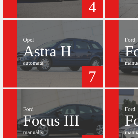
4
Opel
Ford
Astra H
Fo
automata
manuá
7
Ford
Ford
Focus III
Fo
manuális
manuá