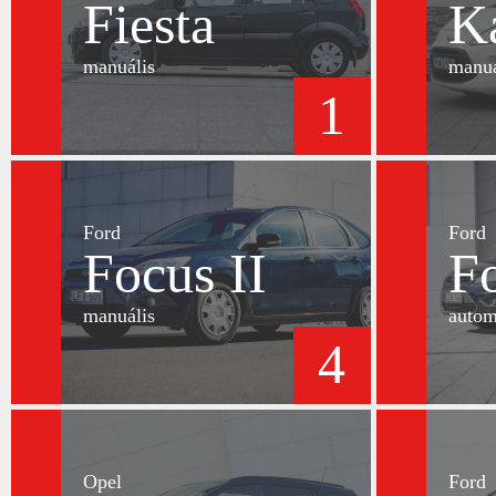
Fiesta
K
manuális
manuá
1
Ford
Ford
Focus II
Fo
manuális
autom
4
Opel
Ford