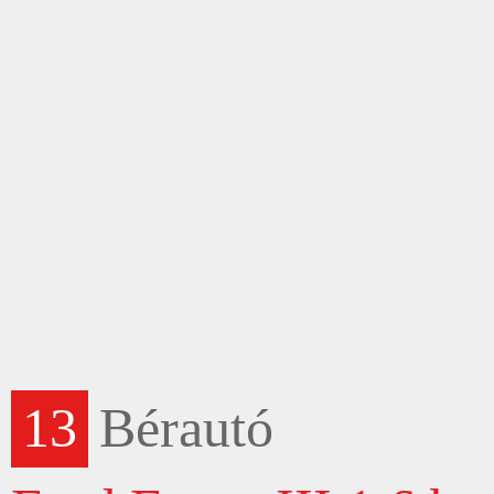
13
Bérautó