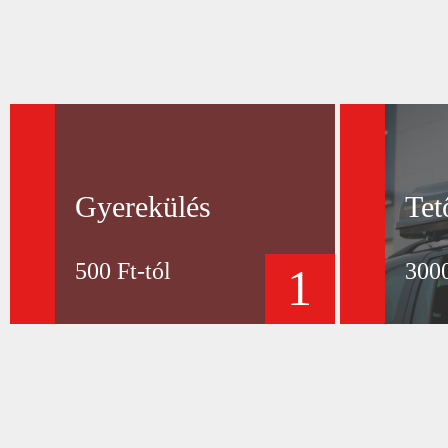
Gyerekülés
Tet
500 Ft-tól
3000
1