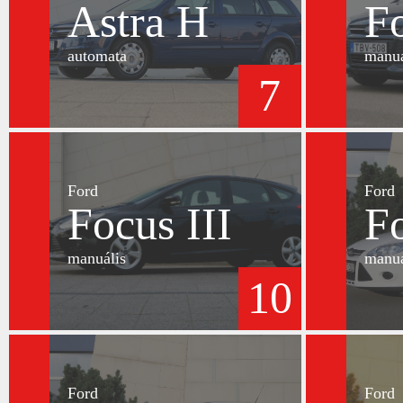
Astra H
Fo
automata
manuá
7
Ford
Ford
Focus III
Fo
manuális
manuá
10
Ford
Ford