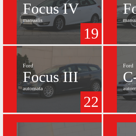
Focus IV
F
manuális
manuá
19
Ford
Ford
Focus III
C
automata
autom
22