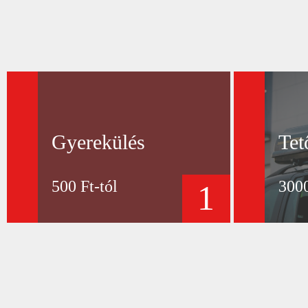
Gyerekülés
Tet
500 Ft-tól
3000
1