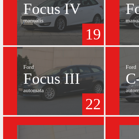
Focus IV
F
manuális
manuá
19
Ford
Ford
Focus III
C
automata
autom
22