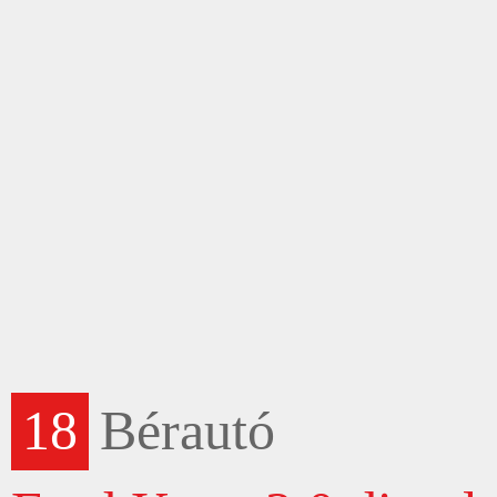
18
Bérautó