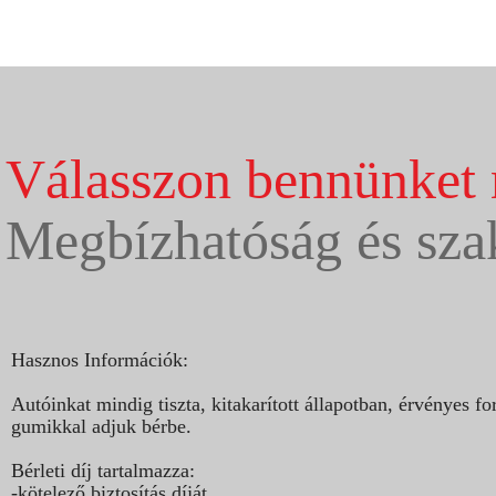
Válasszon bennünket 
Megbízhatóság és sza
Hasznos Információk:
Autóinkat mindig tiszta, kitakarított állapotban, érvényes
gumikkal adjuk bérbe.
Bérleti díj tartalmazza:
-kötelező biztosítás díját