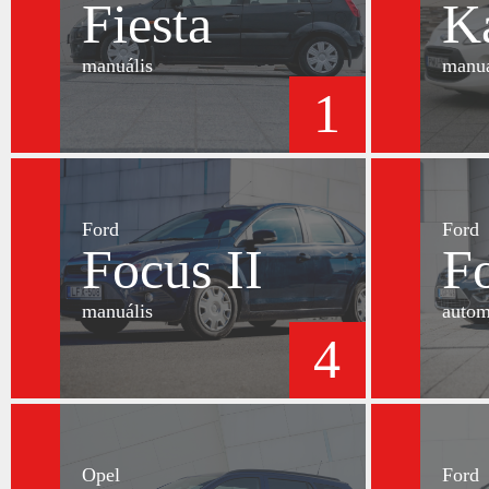
Fiesta
K
manuális
manuá
1
Ford
Ford
Focus II
Fo
manuális
autom
4
Opel
Ford