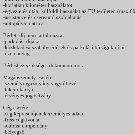
-korlátlan kilométer használatot
-egyeztetés után, külföldi használat az EU területén (max.6
-assistance és csereautó szolgáltatást
-autópálya matrica
Bérleti díj nem tartalmazza:
-parkolási díjakat
-közlekedési szabálysértések és parkolási bírságok díjait
-üzemanyag
Bérléshez szükséges dokumentumok:
Magánszemély esetén:
-személyi igazolvány vagy útlevél
-lakcímkártya
-érvényes jogosítvány
Cég esetén:
-cég képviselőjének személyes adatai
-friss cégkivonat
-aláírási címpéldány
-bélyegző