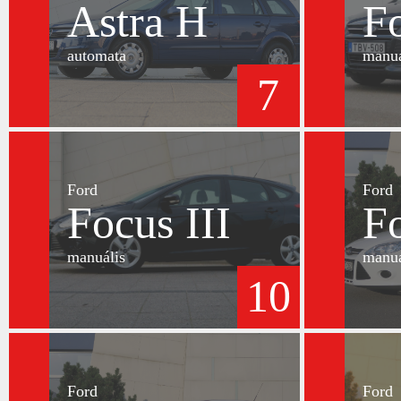
Astra H
Fo
automata
manuá
7
Ford
Ford
Focus III
Fo
manuális
manuá
10
Ford
Ford