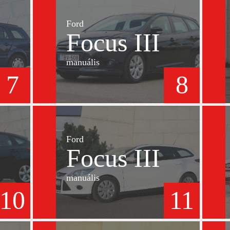
Ford
Focus III
manuális
7
8
Ford
Focus III
manuális
10
11