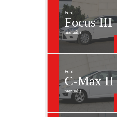
Ford
Focus III
manuális
Ford
C-Max II
manuális