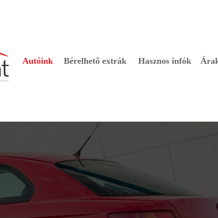
Autóink
Bérelhető extrák
Hasznos infók
Ára