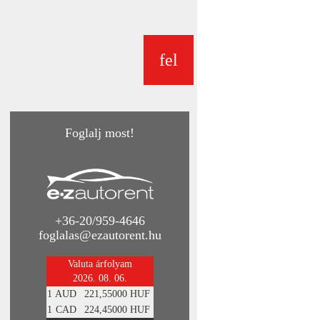
fel
Foglalj most!
+36-20/959-4646
foglalas@ezautorent.hu
Valuta árfolyam
2026. 08. 06.
1
AUD
221,55000 HUF
1
CAD
224,45000 HUF