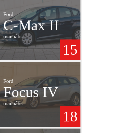
Ford
C-Max II
manuális
15
Ford
Focus IV
manuális
18