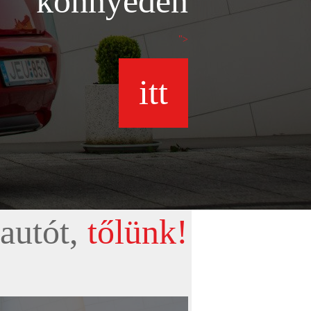
könnyedén
">
itt
autót,
tőlünk!