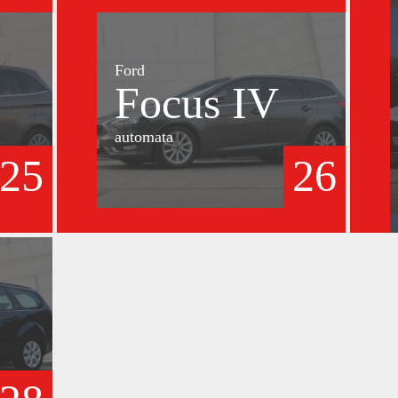
Ford
Focus IV
automata
25
26