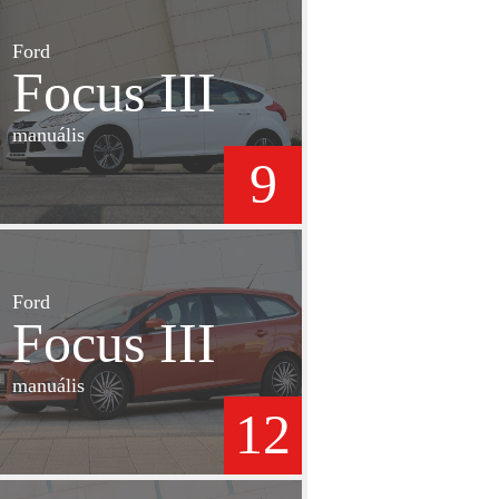
Ford
Focus III
manuális
9
Ford
Focus III
manuális
12