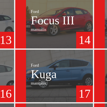
Ford
Focus III
manuális
13
14
Ford
Kuga
manuális
16
17