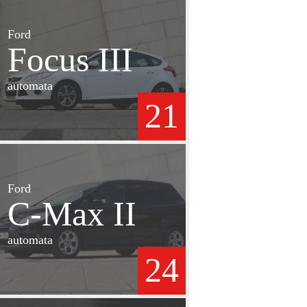
Ford
Focus III
automata
21
Ford
C-Max II
automata
24