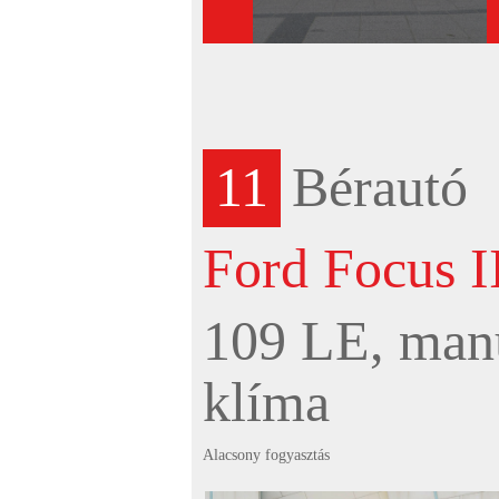
11
Bérautó
Ford Focus II
109 LE, manu
klíma
Alacsony fogyasztás