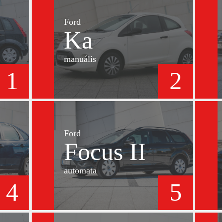
Ford
Ka
manuális
1
2
Ford
Focus II
automata
4
5