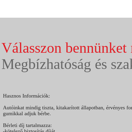
Válasszon bennünket 
Megbízhatóság és sza
Hasznos Információk:
Autóinkat mindig tiszta, kitakarított állapotban, érvényes
gumikkal adjuk bérbe.
Bérleti díj tartalmazza:
-kötelező biztosítás díját