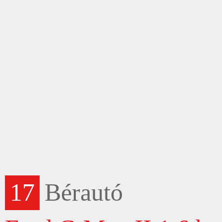
17
Bérautó