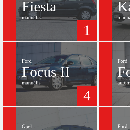
Fiesta
K
manuális
manuá
1
Ford
Ford
Focus II
Fo
manuális
autom
4
Opel
Ford