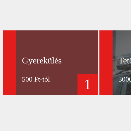
Gyerekülés
Tet
500 Ft-tól
3000
1