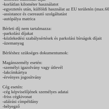
-korlátlan kilométer használatot
-egyeztetés után, külföldi használat az EU területén (max.6
-assistance és csereautó szolgáltatást
-autópálya matrica
Bérleti díj nem tartalmazza:
-parkolási díjakat
-közlekedési szabálysértések és parkolási bírságok díjait
-üzemanyag
Bérléshez szükséges dokumentumok:
Magánszemély esetén:
-személyi igazolvány vagy útlevél
-lakcímkártya
-érvényes jogosítvány
Cég esetén:
-cég képviselőjének személyes adatai
-friss cégkivonat
-aláírási címpéldány
-bélyegző