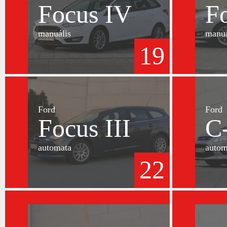
Focus IV
F
manuális
manuá
19
Ford
Ford
Focus III
C
automata
autom
22