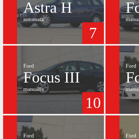
Astra H
Fo
automata
manuá
7
Ford
Ford
Focus III
Fo
manuális
manuá
10
Ford
Ford